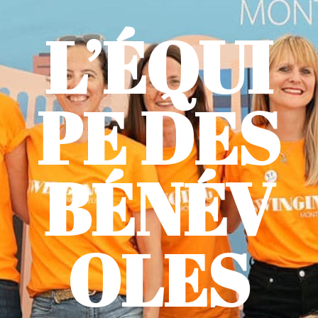
L’ÉQUI
PE DES
BÉNÉV
OLES