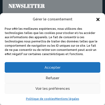
NEWSLETTER
Gérer le consentement
Pour offrir les meilleures expériences, nous utilisons des
technologies telles que les cookies pour stocker et/ou accéder
aux informations des appareils. Le fait de consentir à ces
technologies nous permettra de traiter des données telles que le
comportement de navigation ou les ID uniques sur ce site. Le fait
de ne pas consentir ou de retirer son consentement peut avoir un
effet négatif sur certaines caractéristiques et fonctions.
Je m'abonne
Accepter
Refuser
Voir les préférences
© 2025 Swinging Montpellier – tous droits réservés
–
Mentions légales –
Politique de confidentialité –
Politique de cookies
Mentions légales
Conditions générales d’utilisation