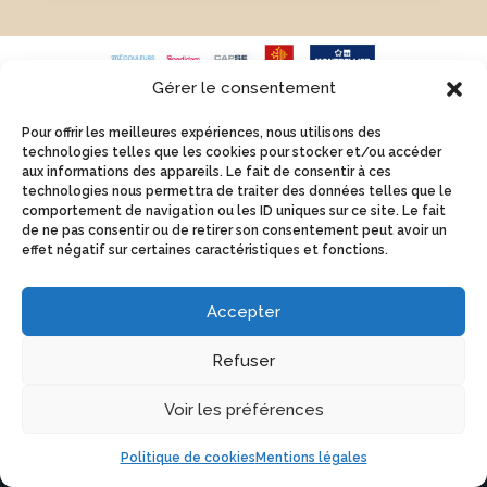
Gérer le consentement
Pour offrir les meilleures expériences, nous utilisons des
technologies telles que les cookies pour stocker et/ou accéder
aux informations des appareils. Le fait de consentir à ces
FESTIVAL INTERNATIONAL
technologies nous permettra de traiter des données telles que le
comportement de navigation ou les ID uniques sur ce site. Le fait
DE MUSIQUE ET DANSE SWING
de ne pas consentir ou de retirer son consentement peut avoir un
effet négatif sur certaines caractéristiques et fonctions.
Siège social :
Accepter
Association Art, Corps & Lumière
Refuser
4 bis rue Bazille Balard,
34000 Montpellier
Voir les préférences
N° W343022899
Politique de cookies
Mentions légales
SIRET 843 201 724 00013